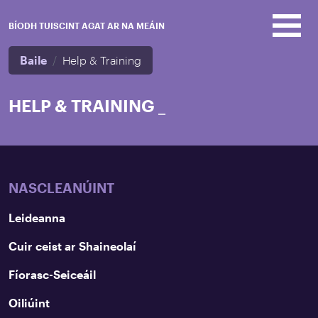
Skip to main content
BÍODH TUISCINT AGAT AR NA MEÁIN
Baile
Help & Training
HELP & TRAINING
_
NASCLEANÚINT
Leideanna
Cuir ceist ar Shaineolaí
Fíorasc-Seiceáil
Oiliúint