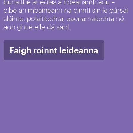
bunaithe ar eolas á ndéanamh acu –
cibé an mbaineann na cinntí sin le cúrsaí
sláinte, polaitíochta, eacnamaíochta nó
aon ghné eile dá saol.
Faigh roinnt leideanna