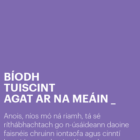
STOP
_
Anois, níos mó ná riamh, tá sé
ríthábhachtach go n-úsáideann daoine
faisnéis chruinn iontaofa agus cinntí